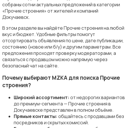
собраны сотни актуальных предложений в категории
«Прочие строения» от жителей и компаний
Докучаевск.
В этом разделе вы найдёте Прочие строения на любой
вкус и бюджет. Удобные фильтры помогут
Прочие строения
отсортировать объявления по цене, дате публикации,
состоянию (новое или б/у) и другим параметрам. Все
предложения проходят проверку модераторами, а
связаться с продавцом можно напрямую через
безопасный чат на сайте.
Почему выбирают MZKA для поиска Прочие
Продажа квартиры
строения?
Широкий ассортимент:
от недорогих вариантов
до премиум-сегмента — Прочие строения в
Докучаевске представлен в полном объёме.
Прямые контакты:
общайтесь с продавцами без
Продажа гаражей и стоянок
посредников и скрытых комиссий.