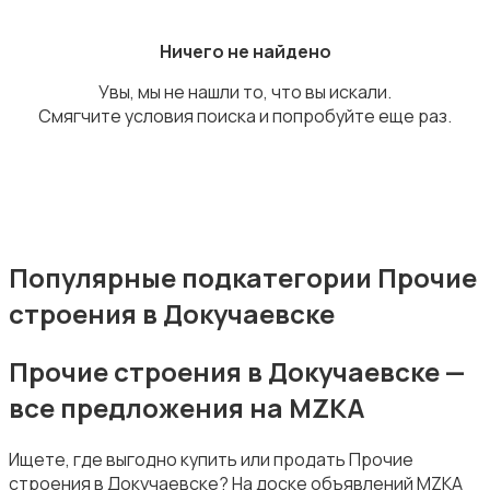
Ничего не найдено
Увы, мы не нашли то, что вы искали.
Смягчите условия поиска и попробуйте еще раз.
Аренда комнаты посуточно
Популярные подкатегории Прочие
строения в Докучаевске
Аренда дома посуточно
Прочие строения в Докучаевске —
все предложения на MZKA
Ищете, где выгодно купить или продать Прочие
Коммерческая недвижимость
строения в Докучаевске? На доске объявлений MZKA