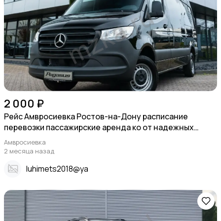
2 000 ₽
Рейс Амвросиевка Ростов-на-Дону расписание
перевозки пассажирские аренда ко от надежных
перевозчиков. без наценок и дополнительных
Амвросиевка
комиссий.
2 месяца назад
Iuhimets2018@ya