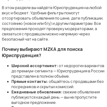
В этом разделе вы найдёте Юриспруденция на любой
вкус и бюджет. Удобные фильтры помогут
отсортировать объявления по цене, дате публикации,
Магазины
1
состоянию (новое или б/у) и другим параметрам. Все
предложения проходят проверку модераторами, а
связаться с продавцом можно напрямую через
безопасный чат на сайте.
Почему выбирают MZKA для поиска
Юриспруденция?
Маркетинг и реклама
Широкий ассортимент:
от недорогих вариантов
до премиум-сегмента — Юриспруденция в России
представлен в полном объёме.
Прямые контакты:
общайтесь с продавцами без
посредников и скрытых комиссий.
Медицина
Ежедневные обновления:
свежие объявления
публикуются каждый день — вы не пропустите
выгодное предложение.