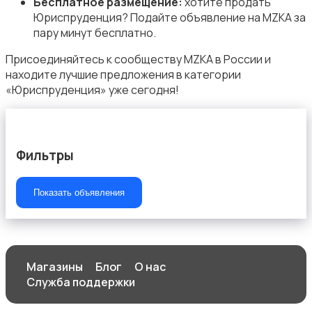
Бесплатное размещение:
хотите продать
Юриспруденция? Подайте объявление на MZKA за
пару минут бесплатно.
Начало карьеры
1
Присоединяйтесь к сообществу MZKA в России и
находите лучшие предложения в категории
«Юриспруденция» уже сегодня!
Образование и наука
Фильтры
Показать объявления
Офисный персонал
Магазины
Блог
О нас
Служба поддержки