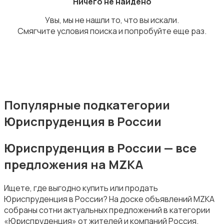
Ничего не найдено
Увы, мы не нашли то, что вы искали.
Смягчите условия поиска и попробуйте еще раз.
Издательства и СМИ
Популярные подкатегории
Юриспруденция в России
Информационные технологии
Юриспруденция в России — все
предложения на MZKA
Ищете, где выгодно купить или продать
Искусство и развлечения
Юриспруденция в России? На доске объявлений MZKA
собраны сотни актуальных предложений в категории
«Юриспруденция» от жителей и компаний Россия.