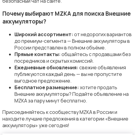
безопасный чат на сайте.
Аксессуары
Почему выбирают MZKA для поиска Внешние
аккумуляторы?
Широкий ассортимент:
от недорогих вариантов
до премиум-сегмента — Внешние аккумуляторы в
России представлен в полном объёме.
Прямые контакты:
общайтесь с продавцами без
посредников и скрытых комиссий.
Ежедневные обновления:
свежие объявления
публикуются каждый день — вы не пропустите
выгодное предложение.
Бесплатное размещение:
хотите продать
Внешние аккумуляторы? Подайте объявление на
MZKA за пару минут бесплатно.
Присоединяйтесь к сообществу MZKA в России и
находите лучшие предложения в категории «Внешние
аккумуляторы» уже сегодня!