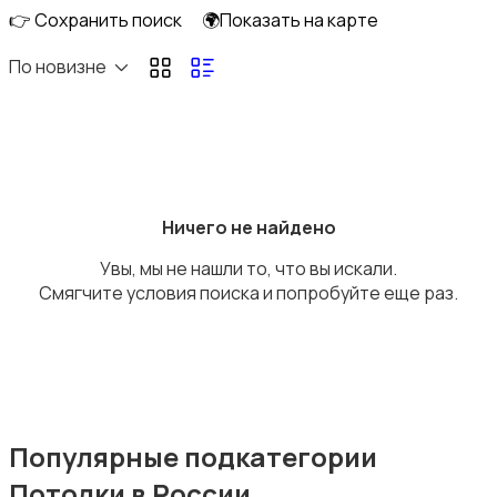
👉 Сохранить поиск
🌍Показать на карте
По новизне
Потолки
Ничего не найдено
Увы, мы не нашли то, что вы искали.
Ручные инструменты
Смягчите условия поиска и попробуйте еще раз.
Сантехника и водоснабжение
Популярные подкатегории
Потолки в России