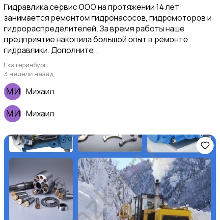
Гидравлика сервис ООО на протяжении 14 лет
занимается ремонтом гидронасосов, гидромоторов и
гидрораспределителей. За время работы наше
предприятие накопила большой опыт в ремонте
гидравлики. Дополните...
Екатеринбург
Уборка
1
3 недели назад
Михаил
Михаил
Автоуслуги
Ремонт техники
1