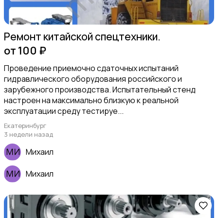
Ремонт китайской спецтехники.
от 100 ₽
Организация праздников
Проведение приемочно сдаточных испытаний
гидравлического оборудования российского и
зарубежного производства. Испытательный стенд
настроен на максимально близкую к реальной
эксплуатации среду тестируе...
Екатеринбург
Фото- и видеосъемка
3 недели назад
Михаил
Михаил
Изготовление на заказ