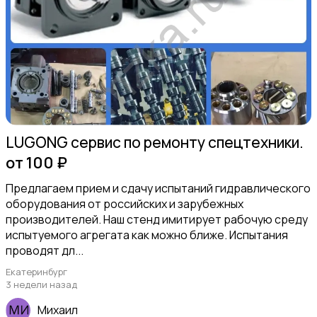
Продукты питания
LUGONG сервис по ремонту спецтехники.
от 100 ₽
Уход за животными
Предлагаем прием и сдачу испытаний гидравлического
оборудования от российских и зарубежных
производителей. Наш стенд имитирует рабочую среду
испытуемого агрегата как можно ближе. Испытания
проводят дл...
Екатеринбург
3 недели назад
Другое
5
Михаил