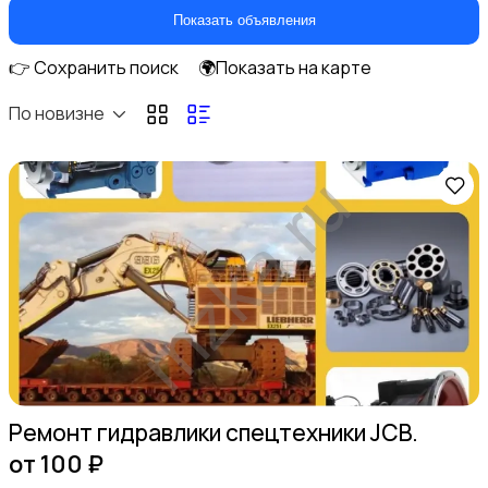
Перевозки
24
Показать объявления
👉 Сохранить поиск
🌍Показать на карте
По новизне
Ремонт и строительство
34
Компьютерные услуги
Ремонт гидравлики спецтехники JCB.
от 100 ₽
Деловые услуги