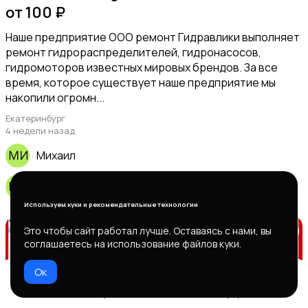
от 100 ₽
Наше предприятие ООО ремонт Гидравлики выполняет
ремонт гидрораспределителей, гидронасосов,
гидромоторов известных мировых брендов. За все
время, которое существует наше предприятие мы
накопили огромн...
Екатеринбург
4 недели назад
Михаил
Михаил
Используем куки и рекомендательные технологии
Это чтобы сайт работал лучше. Оставаясь с нами, вы
соглашаетесь на использование файлов куки.
Ок
Домой
Избранное
Добавить
Чат
Профиль