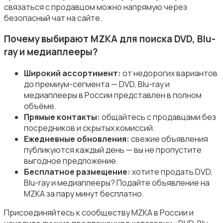
Аудиоусилители и ресиверы
связаться с продавцом можно напрямую через
безопасный чат на сайте.
Почему выбирают MZKA для поиска DVD, Blu-
ray и медиаплееры?
Широкий ассортимент:
от недорогих вариантов
Наушники
до премиум-сегмента — DVD, Blu-ray и
медиаплееры в России представлен в полном
объёме.
Прямые контакты:
общайтесь с продавцами без
посредников и скрытых комиссий.
Ежедневные обновления:
свежие объявления
Микрофоны
публикуются каждый день — вы не пропустите
выгодное предложение.
Бесплатное размещение:
хотите продать DVD,
Blu-ray и медиаплееры? Подайте объявление на
MZKA за пару минут бесплатно.
Присоединяйтесь к сообществу MZKA в России и
Аксессуары