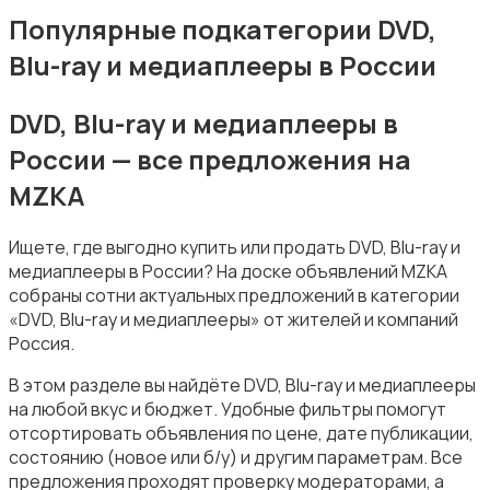
MP3-плееры и портативное аудио
Популярные подкатегории DVD,
Blu-ray и медиаплееры в России
DVD, Blu-ray и медиаплееры в
России — все предложения на
Электронные книги
MZKA
Ищете, где выгодно купить или продать DVD, Blu-ray и
медиаплееры в России? На доске объявлений MZKA
собраны сотни актуальных предложений в категории
«DVD, Blu-ray и медиаплееры» от жителей и компаний
Спутниковое и цифровое ТВ
Россия.
В этом разделе вы найдёте DVD, Blu-ray и медиаплееры
на любой вкус и бюджет. Удобные фильтры помогут
отсортировать объявления по цене, дате публикации,
состоянию (новое или б/у) и другим параметрам. Все
предложения проходят проверку модераторами, а