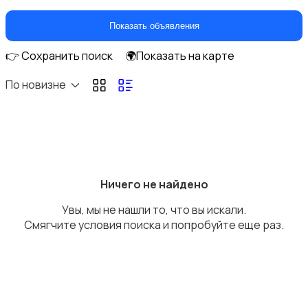
Домашние кинотеатры
Показать объявления
👉 Сохранить поиск
🌍Показать на карте
По новизне
DVD, Blu-ray и медиаплееры
Ничего не найдено
Увы, мы не нашли то, что вы искали.
Музыкальные центры и магнитолы
Смягчите условия поиска и попробуйте еще раз.