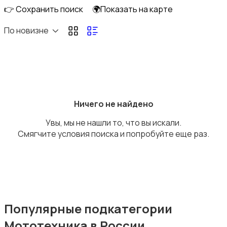
👉 Сохранить поиск
🌍Показать на карте
По новизне
Мототехника
Ничего не найдено
Увы, мы не нашли то, что вы искали.
Спецтехника
Смягчите условия поиска и попробуйте еще раз.
Автомобильные номера
Популярные подкатегории
Мототехника в России