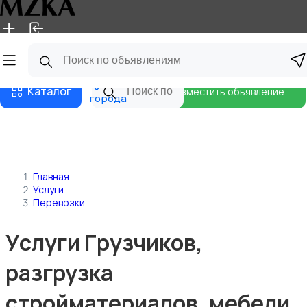
Главная
Магазины
Блог
Все
Каталог
Разместить объявление
города
Главная
Услуги
Перевозки
Уcлуги Гpузчиков,
pазгрузка
стpоймaтеpиалoв, мебели,