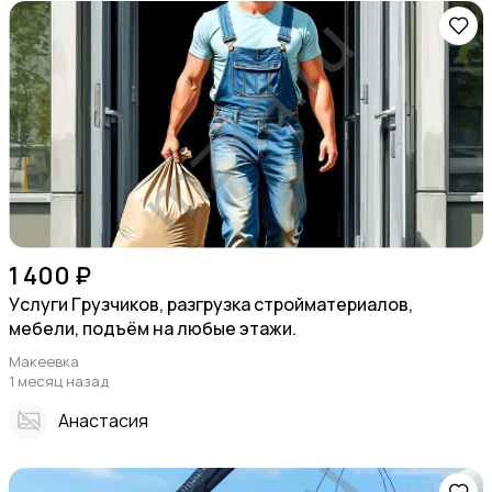
1 400 ₽
Уcлуги Гpузчиков, pазгрузка стpоймaтеpиалoв,
мебели, подъём на любые этажи.
Макеевка
1 месяц назад
Анастасия