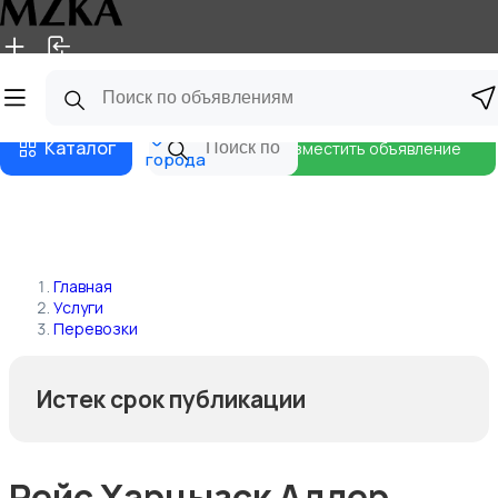
Главная
Магазины
Блог
Все
Каталог
Разместить объявление
города
Главная
Услуги
Перевозки
Истек срок публикации
Рейс Харцызск Адлер