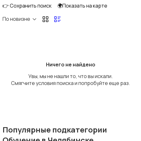
👉 Сохранить поиск
🌍Показать на карте
По новизне
Ремонт и строительство
Ничего не найдено
Увы, мы не нашли то, что вы искали.
Компьютерные услуги
Смягчите условия поиска и попробуйте еще раз.
Деловые услуги
Популярные подкатегории
Обучение в Челябинске