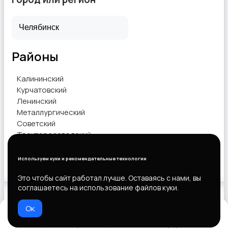
Услуги швеи
Районы
Калининский
Курчатовский
Ленинский
Вывоз мусора и вторсырья
Металлургический
Советский
Тракторозаводский
Центральный
Используем куки и рекомендательные технологии
Показать объявления
Это чтобы сайт работал лучше. Оставаясь с нами, вы
соглашаетесь на использование файлов куки.
Ок
Выберите способ оплаты
Домой
Избранное
Добавить
Чат
Профиль