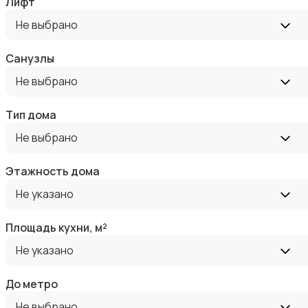
Лифт
Не выбрано
Санузлы
Не выбрано
Прочие строения
Тип дома
Не выбрано
Этажность дома
Продажа квартиры
Не указано
Площадь кухни, м²
Не указано
До метро
Продажа гаражей и стоянок
Не выбрано