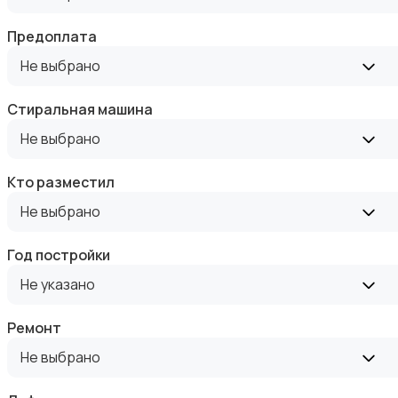
Предоплата
Не выбрано
Стиральная машина
Аренда комнаты посуточно
Не выбрано
Кто разместил
Не выбрано
Год постройки
Аренда дома посуточно
Не указано
Ремонт
Не выбрано
Коммерческая недвижимость