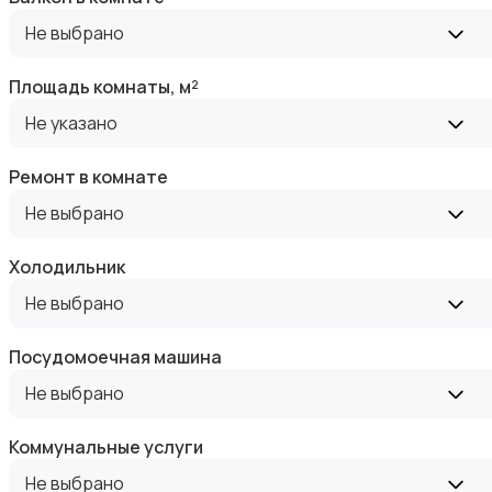
Аренда квартиры длительно
Не выбрано
Площадь комнаты, м²
Не указано
Аренда комнаты длительно
Ремонт в комнате
Не выбрано
Холодильник
Не выбрано
Аренда дома длительно
Посудомоечная машина
Не выбрано
Коммунальные услуги
Не выбрано
Аренда квартиры посуточно