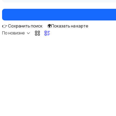
👉 Сохранить поиск
🌍Показать на карте
Книги и журналы
По новизне
Коллекционирование
Материалы для творчества