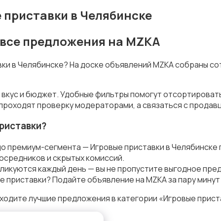
 приставки в Челябинске
 все предложения на MZKA
вки в Челябинске? На доске объявлений MZKA собраны со
 вкус и бюджет. Удобные фильтры помогут отсортироват
 проходят проверку модераторами, а связаться с продав
риставки?
до премиум-сегмента — Игровые приставки в Челябинске 
осредников и скрытых комиссий.
ликуются каждый день — вы не пропустите выгодное пре
е приставки? Подайте объявление на MZKA за пару минут
ходите лучшие предложения в категории «Игровые прист