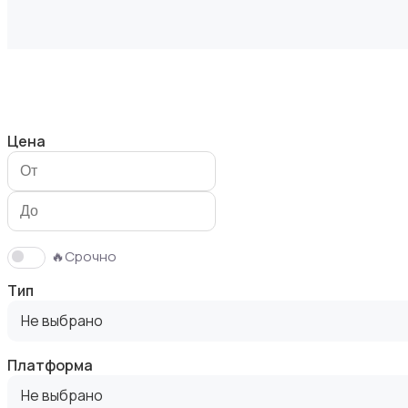
Видеофильмы
Цена
Игровые приставки
🔥Срочно
Тип
Не выбрано
Платформа
Игры для приставок и ПК
Не выбрано