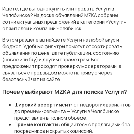
Ищете, где выгодно купить или продать Услуги в
Челябинске? На доске объявлений MZKA собраны
сотни актуальных предложений в категории «Услуги»
Уборка
от жителей и компаний Челябинск.
В этом разделе вы найдёте Услуги на любой вкус и
бюджет. Удобные фильтры помогут отсортировать
объявления по цене, дате публикации, состоянию
(новое или б/у) и другим параметрам. Все
предложения проходят проверку модераторами, а
Автоуслуги
связаться с продавцом можно напрямую через
безопасный чат на сайте.
Почему выбирают MZKA для поиска Услуги?
Широкий ассортимент:
от недорогих вариантов
Ремонт техники
до премиум-сегмента — Услуги в Челябинске
представлен в полном объёме.
Прямые контакты:
общайтесь с продавцами без
посредников и скрытых комиссий.