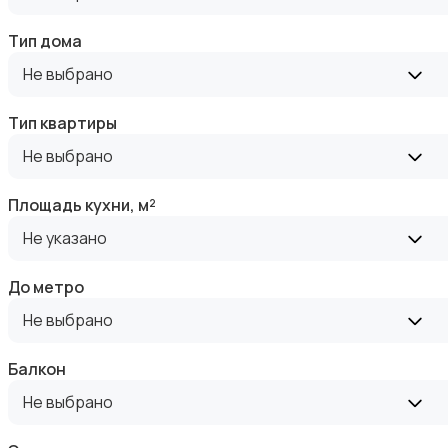
Тип дома
Не выбрано
Тип квартиры
Аренда комнаты посуточно
Не выбрано
Площадь кухни, м²
Не указано
До метро
Аренда дома посуточно
Не выбрано
Балкон
Не выбрано
Коммерческая недвижимость