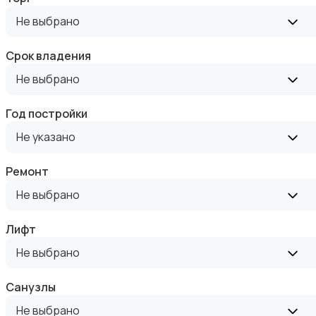
Аренда квартиры длительно
Не выбрано
Срок владения
Не выбрано
Аренда комнаты длительно
Год постройки
Не указано
Ремонт
Не выбрано
Аренда дома длительно
Лифт
Не выбрано
Санузлы
Не выбрано
Аренда квартиры посуточно