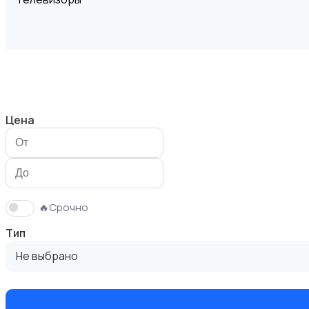
Проекторы
Цена
Акустика, колонки, сабвуферы
🔥Срочно
Тип
Не выбрано
Домашние кинотеатры