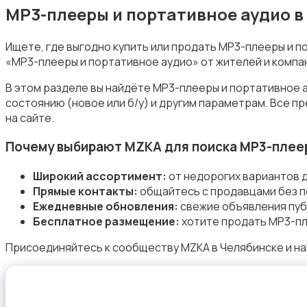
MP3-плееры и портативное аудио в
Ищете, где выгодно купить или продать MP3-плееры и 
«MP3-плееры и портативное аудио» от жителей и компа
Электронные книги
В этом разделе вы найдёте MP3-плееры и портативное а
состоянию (новое или б/у) и другим параметрам. Все 
на сайте.
Почему выбирают MZKA для поиска MP3-плеер
Широкий ассортимент:
от недорогих вариантов 
Спутниковое и цифровое ТВ
Прямые контакты:
общайтесь с продавцами без п
Ежедневные обновления:
свежие объявления пуб
Бесплатное размещение:
хотите продать MP3-пл
Присоединяйтесь к сообществу MZKA в Челябинске и на
Аудиоусилители и ресиверы