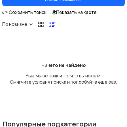
👉 Сохранить поиск
🌍Показать на карте
По новизне
Аренда комнаты длительно
Ничего не найдено
Увы, мы не нашли то, что вы искали.
Аренда дома длительно
Смягчите условия поиска и попробуйте еще раз.
Аренда квартиры посуточно
Популярные подкатегории