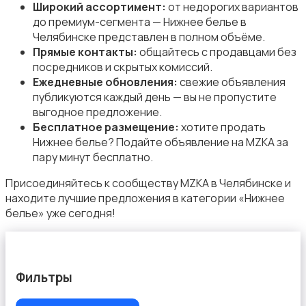
Обувь
Широкий ассортимент:
от недорогих вариантов
до премиум-сегмента — Нижнее белье в
Челябинске представлен в полном объёме.
Прямые контакты:
общайтесь с продавцами без
посредников и скрытых комиссий.
Ежедневные обновления:
свежие объявления
публикуются каждый день — вы не пропустите
Пиджаки и костюмы
выгодное предложение.
Бесплатное размещение:
хотите продать
Нижнее белье? Подайте объявление на MZKA за
пару минут бесплатно.
Присоединяйтесь к сообществу MZKA в Челябинске и
находите лучшие предложения в категории «Нижнее
Платья и юбки
белье» уже сегодня!
Фильтры
Свитеры и толстовки