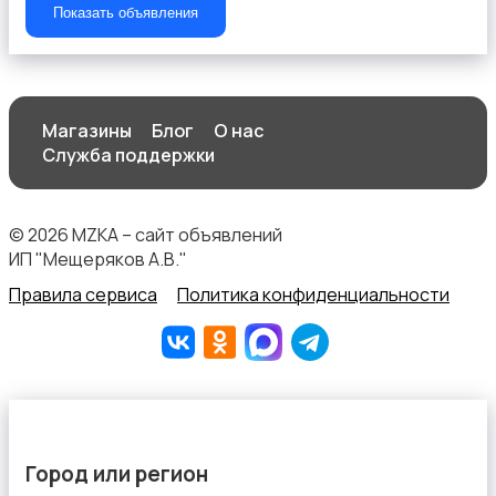
Показать объявления
Магазины
Блог
О нас
Спортивная одежда
Служба поддержки
© 2026 MZKA – сайт объявлений
ИП "Мещеряков А.В."
Правила сервиса
Политика конфиденциальности
Футболки и топы
Город или регион
Штаны и шорты