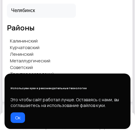
Районы
Другое
Калининский
Курчатовский
Ленинский
Металлургический
Советский
Тракторозаводский
Центральный
Используем куки и рекомендательные технологии
Показать объявления
Это чтобы сайт работал лучше. Оставаясь с нами, вы
соглашаетесь на использование файлов куки.
Ок
Выберите способ оплаты
Домой
Избранное
Добавить
Чат
Профиль