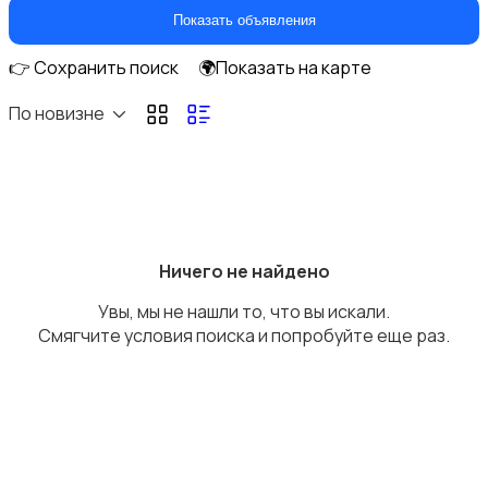
Стационарные телефоны
Показать объявления
👉 Сохранить поиск
🌍Показать на карте
По новизне
Рации и спутниковые телефоны
Ничего не найдено
Увы, мы не нашли то, что вы искали.
Запчасти
Смягчите условия поиска и попробуйте еще раз.
Внешние аккумуляторы