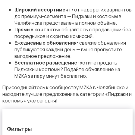
Свитеры и толстовки
Широкий ассортимент:
от недорогих вариантов
до премиум-сегмента — Пиджаки и костюмы в
Челябинске представлен в полном объёме.
Прямые контакты:
общайтесь с продавцами без
посредников и скрытых комиссий.
Ежедневные обновления:
свежие объявления
Спецодежда
публикуются каждый день — вы не пропустите
выгодное предложение.
Бесплатное размещение:
хотите продать
Пиджаки и костюмы? Подайте объявление на
MZKA за пару минут бесплатно.
Присоединяйтесь к сообществу MZKA в Челябинске и
Спортивная одежда
находите лучшие предложения в категории «Пиджаки и
костюмы» уже сегодня!
Фильтры
Футболки и поло