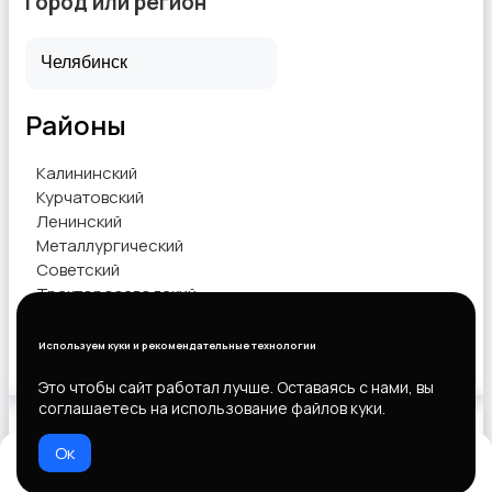
Город или регион
Районы
Калининский
Курчатовский
Ленинский
Металлургический
Советский
Тракторозаводский
Центральный
Используем куки и рекомендательные технологии
Показать объявления
Это чтобы сайт работал лучше. Оставаясь с нами, вы
соглашаетесь на использование файлов куки.
Ок
Выберите способ оплаты
Домой
Избранное
Добавить
Чат
Профиль