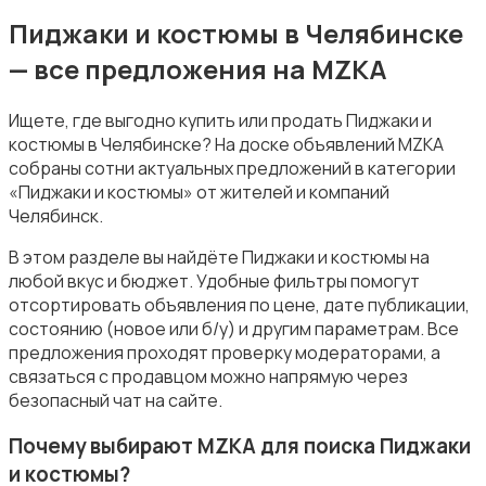
Обувь
Пиджаки и костюмы в Челябинске
— все предложения на MZKA
Ищете, где выгодно купить или продать Пиджаки и
костюмы в Челябинске? На доске объявлений MZKA
собраны сотни актуальных предложений в категории
Пиджаки и костюмы
«Пиджаки и костюмы» от жителей и компаний
Челябинск.
В этом разделе вы найдёте Пиджаки и костюмы на
любой вкус и бюджет. Удобные фильтры помогут
отсортировать объявления по цене, дате публикации,
состоянию (новое или б/у) и другим параметрам. Все
Рубашки
предложения проходят проверку модераторами, а
связаться с продавцом можно напрямую через
безопасный чат на сайте.
Почему выбирают MZKA для поиска Пиджаки
и костюмы?