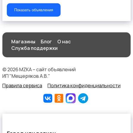
Показать объявления
Штаны и шорты
Магазины
Блог
О нас
Служба поддержки
© 2026 MZKA – сайт объявлений
ИП "Мещеряков А.В."
Другое
Правила сервиса
Политика конфиденциальности