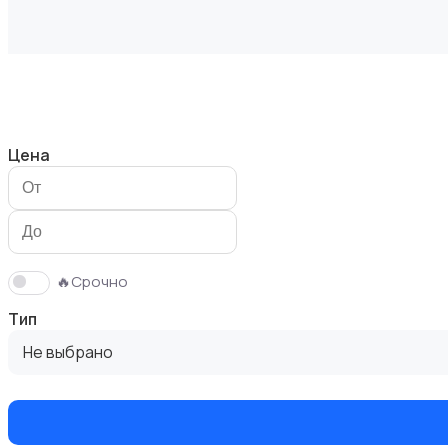
Кошки
Цена
Птицы
🔥Срочно
Тип
Не выбрано
Грызуны