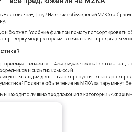
 — все предложения на MZKA
а в Ростове-на-Дону? На доске объявлений MZKA собраны
ну.
кус и бюджет. Удобные фильтры помогут отсортировать о
ят проверку модераторами, а связаться с продавцом мож
истика?
до премиум-сегмента — Аквариумистика в Ростове-на-До
осредников и скрытых комиссий.
ликуются каждый день — вы не пропустите выгодное пре
умистика? Подайте объявление на MZKA за пару минут бе
 и находите лучшие предложения в категории «Аквариум