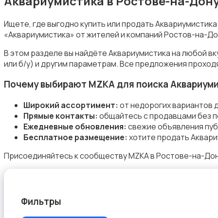
Аквариумистика в Ростове-на-Дону
Ищете, где выгодно купить или продать Аквариумистик
«Аквариумистика» от жителей и компаний Ростов-на-До
Товары для животных
В этом разделе вы найдёте Аквариумистика на любой в
или б/у) и другим параметрам. Все предложения проход
Почему выбирают MZKA для поиска Аквариум
Широкий ассортимент:
от недорогих вариантов 
Прямые контакты:
общайтесь с продавцами без п
Аквариумистика
Ежедневные обновления:
свежие объявления пуб
Бесплатное размещение:
хотите продать Аквари
Присоединяйтесь к сообществу MZKA в Ростове-на-Дону
Корма и питание
Фильтры