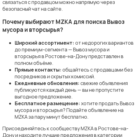
связаться с продавцом можно напрямую через
безопасный чат на сайте.
Почему выбирают MZKA для поиска Вывоз
мусора и вторсырья?
Продукты питания
Широкий ассортимент:
от недорогих вариантов
до премиум-сегмента — Вывоз мусора и
вторсырья в Ростове-на-Дону представлен в
полном объёме.
Прямые контакты:
общайтесь с продавцами без
посредников и скрытых комиссий.
Уход за животными
Ежедневные обновления:
свежие объявления
публикуются каждый день — вы не пропустите
выгодное предложение.
Бесплатное размещение:
хотите продать Вывоз
мусора и вторсырья? Подайте объявление на
MZKA за пару минут бесплатно.
Другое
Присоединяйтесь к сообществу MZKA в Ростове-на-
Дону и находите лучшие предложения в категории