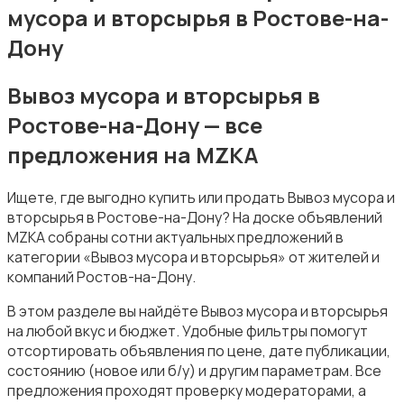
мусора и вторсырья в Ростове-на-
Дону
Вывоз мусора и вторсырья в
Организация праздников
Ростове-на-Дону — все
предложения на MZKA
Ищете, где выгодно купить или продать Вывоз мусора и
вторсырья в Ростове-на-Дону? На доске объявлений
MZKA собраны сотни актуальных предложений в
Фото- и видеосъемка
категории «Вывоз мусора и вторсырья» от жителей и
компаний Ростов-на-Дону.
В этом разделе вы найдёте Вывоз мусора и вторсырья
на любой вкус и бюджет. Удобные фильтры помогут
отсортировать объявления по цене, дате публикации,
состоянию (новое или б/у) и другим параметрам. Все
Изготовление на заказ
предложения проходят проверку модераторами, а