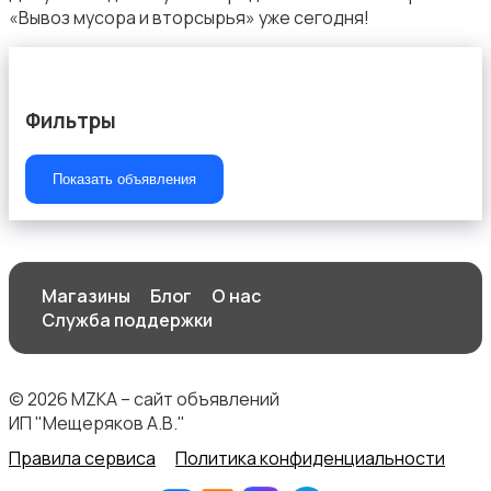
«Вывоз мусора и вторсырья» уже сегодня!
Услуги швеи
Фильтры
Показать объявления
Вывоз мусора и вторсырья
Магазины
Блог
О нас
Служба поддержки
© 2026 MZKA – сайт объявлений
ИП "Мещеряков А.В."
Правила сервиса
Политика конфиденциальности