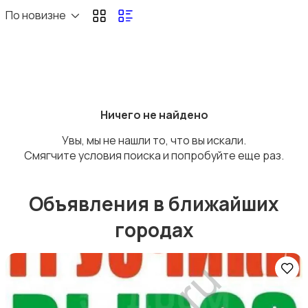
Перевозки
По новизне
Ремонт и строительство
Ничего не найдено
Увы, мы не нашли то, что вы искали.
Смягчите условия поиска и попробуйте еще раз.
Объявления в ближайших
Компьютерные услуги
городах
Деловые услуги