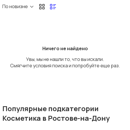
Оформление интерьера
По новизне
Аксессуары
Ничего не найдено
Увы, мы не нашли то, что вы искали.
Смягчите условия поиска и попробуйте еще раз.
Оформление праздников
Популярные подкатегории
Косметика в Ростове-на-Дону
Канцелярия