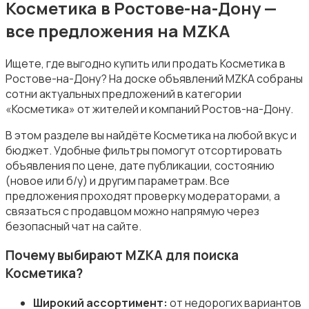
Косметика в Ростове-на-Дону —
все предложения на MZKA
Ищете, где выгодно купить или продать Косметика в
Ростове-на-Дону? На доске объявлений MZKA собраны
сотни актуальных предложений в категории
Посуда
«Косметика» от жителей и компаний Ростов-на-Дону.
В этом разделе вы найдёте Косметика на любой вкус и
бюджет. Удобные фильтры помогут отсортировать
объявления по цене, дате публикации, состоянию
(новое или б/у) и другим параметрам. Все
предложения проходят проверку модераторами, а
Другое
связаться с продавцом можно напрямую через
безопасный чат на сайте.
Почему выбирают MZKA для поиска
Косметика?
Широкий ассортимент:
от недорогих вариантов