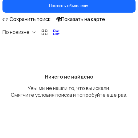
Парфюмерия
Показать объявления
👉 Сохранить поиск
🌍Показать на карте
По новизне
Стрижка и удаление волос
Ничего не найдено
Увы, мы не нашли то, что вы искали.
Уход за волосами
Смягчите условия поиска и попробуйте еще раз.
Уход за кожей