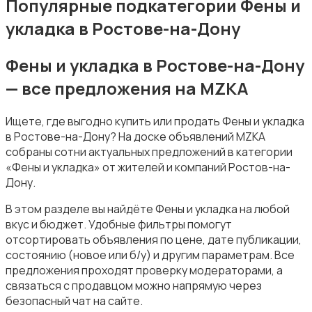
Популярные подкатегории Фены и
укладка в Ростове-на-Дону
Фены и укладка в Ростове-на-Дону
— все предложения на MZKA
Фены и укладка
Ищете, где выгодно купить или продать Фены и укладка
в Ростове-на-Дону? На доске объявлений MZKA
собраны сотни актуальных предложений в категории
«Фены и укладка» от жителей и компаний Ростов-на-
Дону.
Тату и татуаж
В этом разделе вы найдёте Фены и укладка на любой
вкус и бюджет. Удобные фильтры помогут
отсортировать объявления по цене, дате публикации,
состоянию (новое или б/у) и другим параметрам. Все
предложения проходят проверку модераторами, а
связаться с продавцом можно напрямую через
безопасный чат на сайте.
Солярии и загар