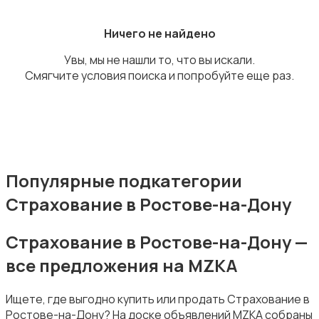
Ничего не найдено
Увы, мы не нашли то, что вы искали.
Смягчите условия поиска и попробуйте еще раз.
Издательства и СМИ
Популярные подкатегории
Страхование в Ростове-на-Дону
Информационные технологии
Страхование в Ростове-на-Дону —
все предложения на MZKA
Ищете, где выгодно купить или продать Страхование в
Искусство и развлечения
Ростове-на-Дону? На доске объявлений MZKA собраны