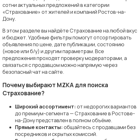
сотни актуальных предложений в категории
«Страхование» от жителей и компаний Ростов-на-
Дону.
В этом разделе вы найдёте Страхование на любой вкус
и бюджет. Удобные фильтры помогут отсортировать
Магазины
объявления по цене, дате публикации, состоянию
(новое или б/у) и другим параметрам. Все
предложения проходят проверку модераторами, а
связаться с продавцом можно напрямую через
безопасный чат на сайте.
Почему выбирают MZKA для поиска
Маркетинг и реклама
Страхование?
Широкий ассортимент:
от недорогих вариантов
до премиум-сегмента — Страхование в Ростове-
на-Дону представлен в полном объёме.
Прямые контакты:
общайтесь с продавцами без
Медицина
посредников и скрытых комиссий.