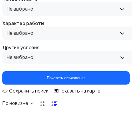
Высший менеджмент
Не выбрано
Характер работы
Не выбрано
Госслужба
Другие условия
Не выбрано
Показать объявления
Добыча сырья, энергетика
👉 Сохранить поиск
🌍Показать на карте
По новизне
Домашний персонал