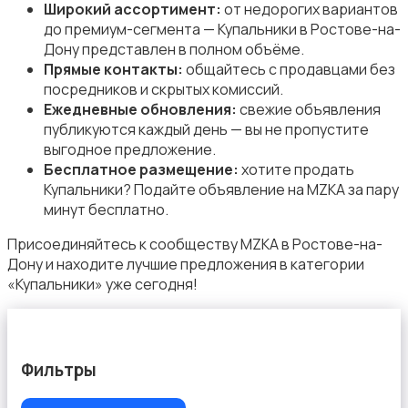
Обувь
Широкий ассортимент:
от недорогих вариантов
до премиум-сегмента — Купальники в Ростове-на-
Дону представлен в полном объёме.
Прямые контакты:
общайтесь с продавцами без
посредников и скрытых комиссий.
Ежедневные обновления:
свежие объявления
публикуются каждый день — вы не пропустите
Пиджаки и костюмы
выгодное предложение.
Бесплатное размещение:
хотите продать
Купальники? Подайте объявление на MZKA за пару
минут бесплатно.
Присоединяйтесь к сообществу MZKA в Ростове-на-
Дону и находите лучшие предложения в категории
Платья и юбки
«Купальники» уже сегодня!
Фильтры
Свитеры и толстовки