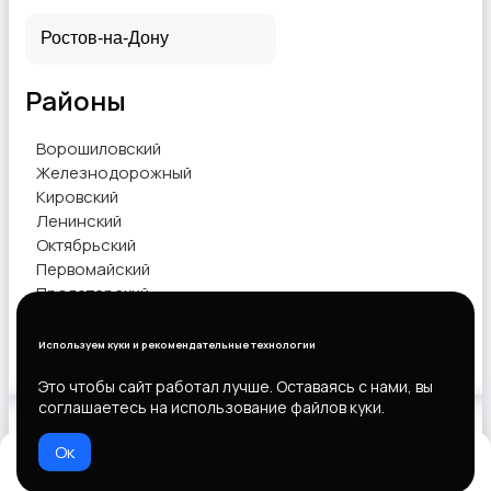
Районы
Другое
Ворошиловский
Железнодорожный
Кировский
Ленинский
Октябрьский
Первомайский
Пролетарский
Советский
Используем куки и рекомендательные технологии
Показать объявления
Это чтобы сайт работал лучше. Оставаясь с нами, вы
соглашаетесь на использование файлов куки.
Ок
Выберите способ оплаты
Домой
Избранное
Добавить
Чат
Профиль