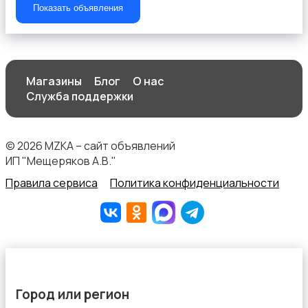
Показать объявления
Магазины
Блог
О нас
Спортивная одежда
Служба поддержки
© 2026 MZKA – сайт объявлений
ИП "Мещеряков А.В."
Правила сервиса
Политика конфиденциальности
Футболки и топы
Город или регион
Штаны и шорты