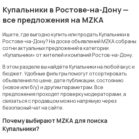
Комбинезоны
Купальники в Ростове-на-Дону —
все предложения на MZKA
Ищете, где выгодно купить или продать Купальники в
Ростове-на-Дону? На доске объявлений MZKA собраны
сотни актуальных предложений в категории
Купальники
«Купальники» от жителей и компаний Ростов-на-Дону.
В этом разделе вы найдёте Купальники на любой вкус и
бюджет. Удобные фильтры помогут отсортировать
объявления по цене, дате публикации, состоянию
(новое или б/у) и другим параметрам. Все
предложения проходят проверку модераторами, а
Нижнее белье
связаться с продавцом можно напрямую через
безопасный чат на сайте.
Почему выбирают MZKA для поиска
Купальники?