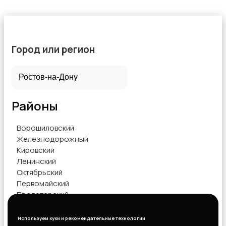
Город или регион
Услуги швеи
Районы
Вывоз мусора и вторсырья
Ворошиловский
Железнодорожный
Кировский
Ленинский
Октябрьский
Первомайский
Пролетарский
Советский
Используем куки и рекомендательные технологии
Показать объявления