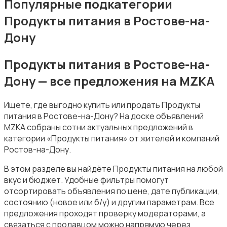
Популярные подкатегории
Продукты питания в Ростове-на-
Дону
Продукты питания в Ростове-на-
Уборка
Дону — все предложения на MZKA
Ищете, где выгодно купить или продать Продукты
питания в Ростове-на-Дону? На доске объявлений
MZKA собраны сотни актуальных предложений в
категории «Продукты питания» от жителей и компаний
Автоуслуги
Ростов-на-Дону.
В этом разделе вы найдёте Продукты питания на любой
вкус и бюджет. Удобные фильтры помогут
отсортировать объявления по цене, дате публикации,
состоянию (новое или б/у) и другим параметрам. Все
предложения проходят проверку модераторами, а
Ремонт техники
связаться с продавцом можно напрямую через