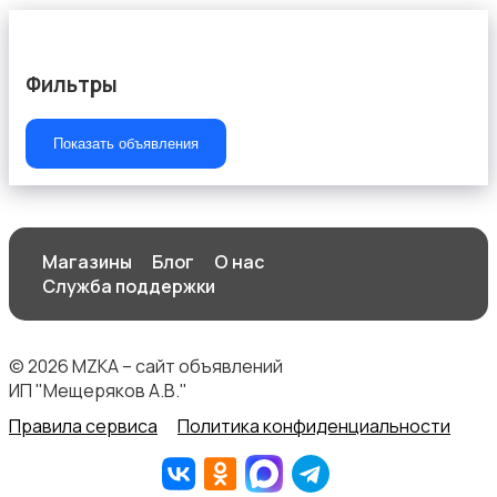
Фильтры
Продукты питания
Показать объявления
Магазины
Блог
О нас
Служба поддержки
Уход за животными
© 2026 MZKA – сайт объявлений
ИП "Мещеряков А.В."
Правила сервиса
Политика конфиденциальности
Другое