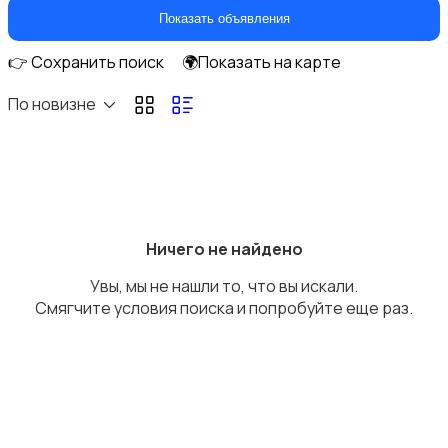
Перевозки
Показать объявления
👉 Сохранить поиск
🌍Показать на карте
По новизне
Ремонт и строительство
Ничего не найдено
Увы, мы не нашли то, что вы искали.
Компьютерные услуги
Смягчите условия поиска и попробуйте еще раз.
Деловые услуги