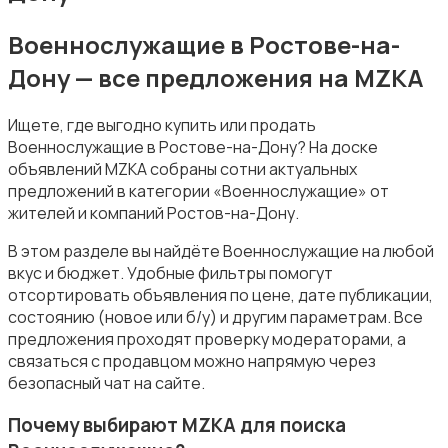
Военнослужащие в Ростове-на-
Дону — все предложения на MZKA
Ищете, где выгодно купить или продать
Издательства и СМИ
Военнослужащие в Ростове-на-Дону? На доске
объявлений MZKA собраны сотни актуальных
предложений в категории «Военнослужащие» от
жителей и компаний Ростов-на-Дону.
В этом разделе вы найдёте Военнослужащие на любой
вкус и бюджет. Удобные фильтры помогут
Информационные технологии
отсортировать объявления по цене, дате публикации,
состоянию (новое или б/у) и другим параметрам. Все
предложения проходят проверку модераторами, а
связаться с продавцом можно напрямую через
безопасный чат на сайте.
Почему выбирают MZKA для поиска
Искусство и развлечения