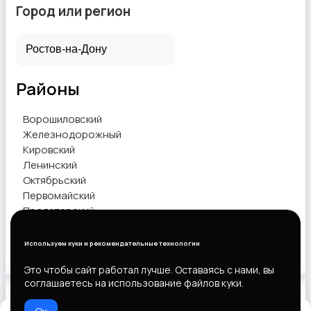
Город или регион
Перевозки, склад, закупки
Районы
Ворошиловский
Железнодорожный
Кировский
Ленинский
Продажи
Октябрьский
Первомайский
Пролетарский
Советский
Используем куки и рекомендательные технологии
Показать объявления
Это чтобы сайт работал лучше. Оставаясь с нами, вы
Производство
соглашаетесь на использование файлов куки.