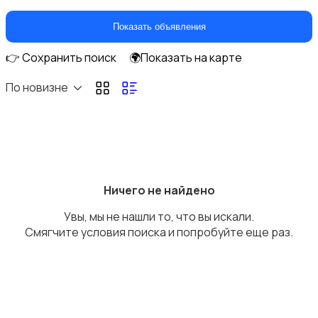
Климатическая техника
Показать объявления
👉 Сохранить поиск
🌍Показать на карте
По новизне
Кулеры и фильтры для воды
Ничего не найдено
Увы, мы не нашли то, что вы искали.
Плиты и духовые шкафы
Смягчите условия поиска и попробуйте еще раз.