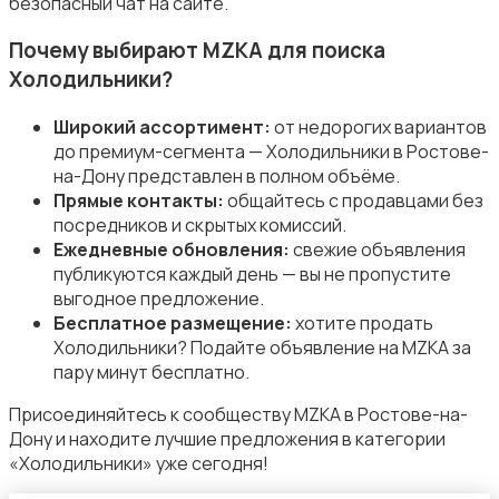
безопасный чат на сайте.
Пылесосы и пароочистители
Почему выбирают MZKA для поиска
Холодильники?
Широкий ассортимент:
от недорогих вариантов
до премиум-сегмента — Холодильники в Ростове-
Стиральные машины
на-Дону представлен в полном объёме.
Прямые контакты:
общайтесь с продавцами без
посредников и скрытых комиссий.
Ежедневные обновления:
свежие объявления
публикуются каждый день — вы не пропустите
выгодное предложение.
Бесплатное размещение:
хотите продать
Утюги и уход за одеждой
Холодильники? Подайте объявление на MZKA за
пару минут бесплатно.
Присоединяйтесь к сообществу MZKA в Ростове-на-
Дону и находите лучшие предложения в категории
«Холодильники» уже сегодня!
Холодильники