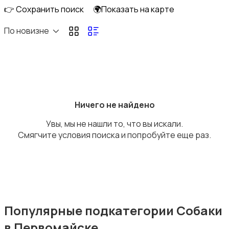
👉 Сохранить поиск
🌍Показать на карте
По новизне
Рыбки
Ничего не найдено
Увы, мы не нашли то, что вы искали.
С/х животные
Смягчите условия поиска и попробуйте еще раз.
Другие животные
Популярные подкатегории Собаки
в Первомайске