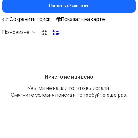
Коляски
Показать объявления
👉 Сохранить поиск
🌍Показать на карте
По новизне
Кормление и питание
Ничего не найдено
Увы, мы не нашли то, что вы искали.
Купание
Смягчите условия поиска и попробуйте еще раз.
Обустройство детской