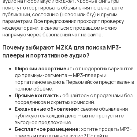
аудио на любой вкус и бюджет. Удобные фильтры
помогут отсортировать объявления по цене, дате
публикации, состоянию (новое или б/у) и другим
Аудиоусилители и ресиверы
параметрам. Все предложения проходят проверку
модераторами, а связаться с продавцом можно
напрямую через безопасный чат на сайте.
Почему выбирают MZKA для поиска MP3-
плееры и портативное аудио?
Наушники
Широкий ассортимент:
от недорогих вариантов
до премиум-сегмента — MP3-плееры и
портативное аудио в Первомайске представлен в
полном объёме.
Прямые контакты:
общайтесь с продавцами без
посредников и скрытых комиссий.
Микрофоны
Ежедневные обновления:
свежие объявления
публикуются каждый день — вы не пропустите
выгодное предложение.
Бесплатное размещение:
хотите продать MP3-
плееры и портативное аудио? Подайте