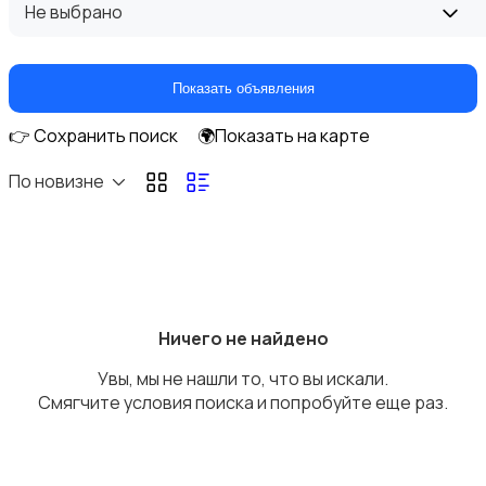
Не выбрано
Домашние кинотеатры
Показать объявления
👉 Сохранить поиск
🌍Показать на карте
По новизне
DVD, Blu-ray и медиаплееры
Ничего не найдено
Увы, мы не нашли то, что вы искали.
Музыкальные центры и магнитолы
Смягчите условия поиска и попробуйте еще раз.