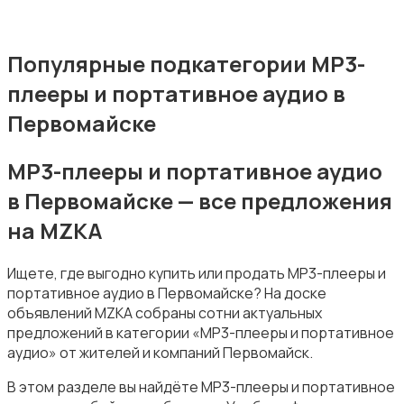
MP3-плееры и портативное аудио
Популярные подкатегории MP3-
плееры и портативное аудио в
Первомайске
MP3-плееры и портативное аудио
Электронные книги
в Первомайске — все предложения
на MZKA
Ищете, где выгодно купить или продать MP3-плееры и
портативное аудио в Первомайске? На доске
объявлений MZKA собраны сотни актуальных
Спутниковое и цифровое ТВ
предложений в категории «MP3-плееры и портативное
аудио» от жителей и компаний Первомайск.
В этом разделе вы найдёте MP3-плееры и портативное