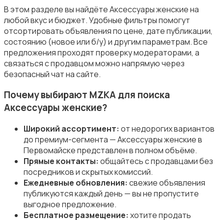
Обувь
В этом разделе вы найдёте Аксессуары женские на
любой вкус и бюджет. Удобные фильтры помогут
отсортировать объявления по цене, дате публикации,
состоянию (новое или б/у) и другим параметрам. Все
предложения проходят проверку модераторами, а
связаться с продавцом можно напрямую через
Пиджаки и костюмы
безопасный чат на сайте.
Почему выбирают MZKA для поиска
Аксессуары женские?
Широкий ассортимент:
от недорогих вариантов
до премиум-сегмента — Аксессуары женские в
Платья и юбки
Первомайске представлен в полном объёме.
Прямые контакты:
общайтесь с продавцами без
посредников и скрытых комиссий.
Ежедневные обновления:
свежие объявления
публикуются каждый день — вы не пропустите
выгодное предложение.
Бесплатное размещение:
хотите продать
Свитеры и толстовки