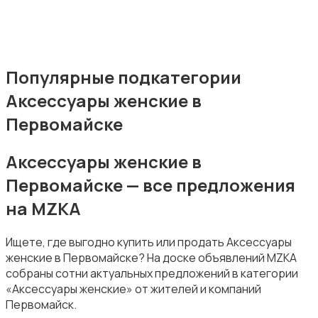
Комбинезоны
Популярные подкатегории
Аксессуары женские в
Купальники
Первомайске
Аксессуары женские в
Первомайске — все предложения
на MZKA
Нижнее белье
Ищете, где выгодно купить или продать Аксессуары
женские в Первомайске? На доске объявлений MZKA
собраны сотни актуальных предложений в категории
«Аксессуары женские» от жителей и компаний
Первомайск.