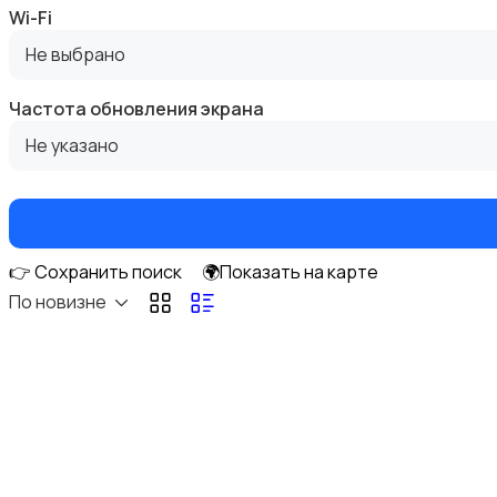
Wi-Fi
Не выбрано
Частота обновления экрана
Электронные книги
Не указано
👉 Сохранить поиск
🌍Показать на карте
Спутниковое и цифровое ТВ
По новизне
Аудиоусилители и ресиверы