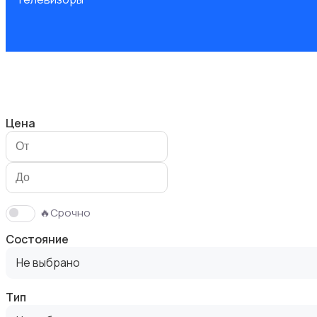
Проекторы
Цена
Акустика, колонки, сабвуферы
🔥Срочно
Состояние
Не выбрано
Тип
Домашние кинотеатры