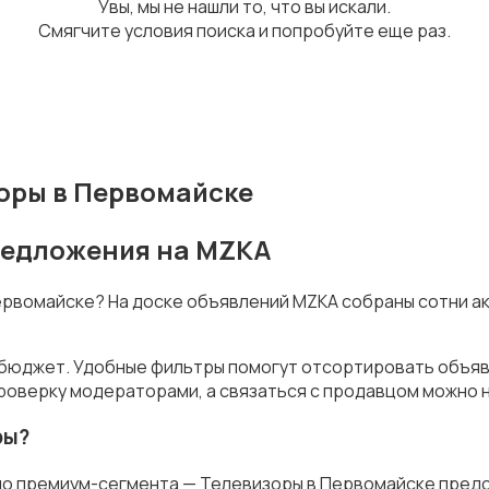
Увы, мы не нашли то, что вы искали.
Смягчите условия поиска и попробуйте еще раз.
оры в Первомайске
предложения на MZKA
Первомайске? На доске объявлений MZKA собраны сотни а
 бюджет. Удобные фильтры помогут отсортировать объявл
роверку модераторами, а связаться с продавцом можно н
ры?
до премиум-сегмента — Телевизоры в Первомайске предс