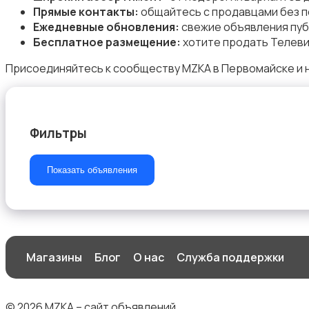
Прямые контакты:
общайтесь с продавцами без п
Ежедневные обновления:
свежие объявления пуб
Бесплатное размещение:
хотите продать Телеви
ТВ-приставки
Присоединяйтесь к сообществу MZKA в Первомайске и н
Фильтры
Показать объявления
Магазины
Блог
О нас
Служба поддержки
© 2026 MZKA – сайт объявлений