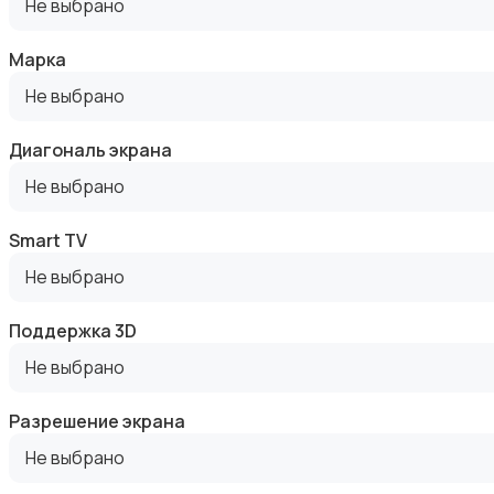
Не выбрано
Марка
Не выбрано
DVD, Blu-ray и медиаплееры
Диагональ экрана
Не выбрано
Smart TV
Не выбрано
Музыкальные центры и магнитолы
Поддержка 3D
Не выбрано
Разрешение экрана
Не выбрано
MP3-плееры и портативное аудио