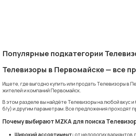
Наушники
Популярные подкатегории Телевиз
Телевизоры в Первомайске — все 
Микрофоны
Ищете, где выгодно купить или продать Телевизоры в 
жителей и компаний Первомайск.
В этом разделе вы найдёте Телевизоры на любой вкус и
б/у) и другим параметрам. Все предложения проходят п
Аксессуары
Почему выбирают MZKA для поиска Телевизо
Широкий ассортимент:
от недорогих вариантов 