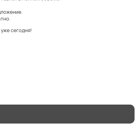
дложение.
тно.
 уже сегодня!