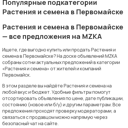
Популярные подкатегории
Растения и семена в Первомайске
Растения и семена в Первомайске
— все предложения на MZKA
Подставки и тумбы
Ищете, где выгодно купить или продать Растения и
семена в Первомайске? На доске объявлений MZKA
собраны сотни актуальных предложений в категории
«Растения и семена» от жителей и компаний
Первомайск.
Посуда
В этом разделе вы найдёте Растения и семена на
любой вкус и бюджет. Удобные фильтры помогут
отсортировать объявления по цене, дате публикации,
состоянию (новое или б/у) и другим параметрам. Все
предложения проходят проверку модераторами, а
связаться с продавцом можно напрямую через
безопасный чат на сайте.
Растения и семена