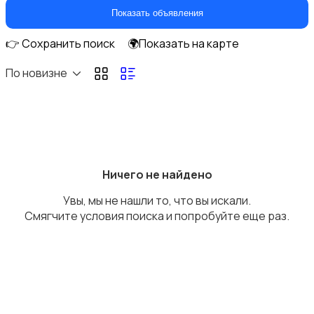
Кухонные гарнитуры
Показать объявления
👉 Сохранить поиск
🌍Показать на карте
По новизне
Освещение
Ничего не найдено
Увы, мы не нашли то, что вы искали.
Оформление интерьера
Смягчите условия поиска и попробуйте еще раз.
Охрана и сигнализации