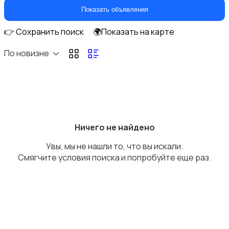
Коляски
Показать объявления
👉 Сохранить поиск
🌍Показать на карте
По новизне
Кормление и питание
Ничего не найдено
Увы, мы не нашли то, что вы искали.
Купание
Смягчите условия поиска и попробуйте еще раз.
Обустройство детской