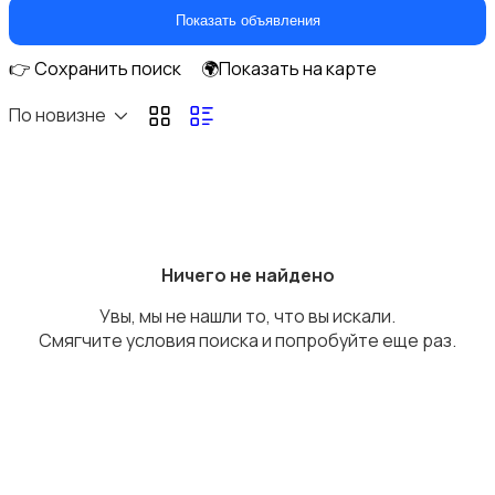
Игры для приставок и ПК
Показать объявления
👉 Сохранить поиск
🌍Показать на карте
По новизне
Книги и журналы
Ничего не найдено
Увы, мы не нашли то, что вы искали.
Коллекционирование
Смягчите условия поиска и попробуйте еще раз.
Материалы для творчества