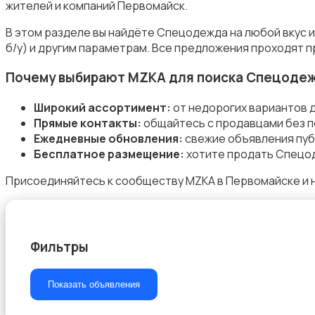
жителей и компаний Первомайск.
В этом разделе вы найдёте Спецодежда на любой вкус 
б/у) и другим параметрам. Все предложения проходят п
Почему выбирают MZKA для поиска Спецоде
Пиджаки и костюмы
Широкий ассортимент:
от недорогих вариантов 
Прямые контакты:
общайтесь с продавцами без п
Ежедневные обновления:
свежие объявления пуб
Бесплатное размещение:
хотите продать Спецод
Присоединяйтесь к сообществу MZKA в Первомайске и 
Рубашки
Фильтры
Свитеры и толстовки
Показать объявления