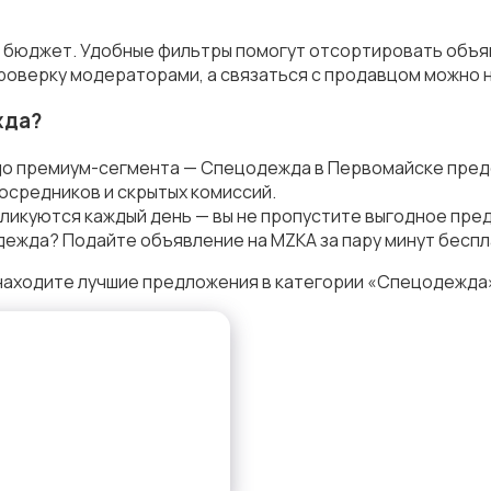
и бюджет. Удобные фильтры помогут отсортировать объяв
роверку модераторами, а связаться с продавцом можно н
жда?
до премиум-сегмента — Спецодежда в Первомайске пред
осредников и скрытых комиссий.
ликуются каждый день — вы не пропустите выгодное пре
ежда? Подайте объявление на MZKA за пару минут беспл
находите лучшие предложения в категории «Спецодежда»