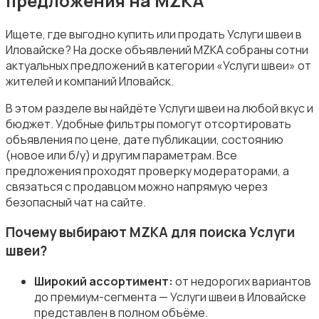
предложения на MZKA
Ищете, где выгодно купить или продать Услуги швеи в
Иловайске? На доске объявлений MZKA собраны сотни
актуальных предложений в категории «Услуги швеи» от
Уборка
жителей и компаний Иловайск.
В этом разделе вы найдёте Услуги швеи на любой вкус и
бюджет. Удобные фильтры помогут отсортировать
объявления по цене, дате публикации, состоянию
(новое или б/у) и другим параметрам. Все
предложения проходят проверку модераторами, а
Автоуслуги
связаться с продавцом можно напрямую через
безопасный чат на сайте.
Почему выбирают MZKA для поиска Услуги
швеи?
Ремонт техники
Широкий ассортимент:
от недорогих вариантов
до премиум-сегмента — Услуги швеи в Иловайске
представлен в полном объёме.