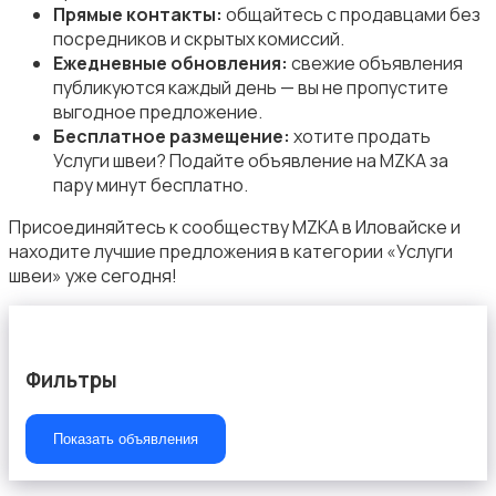
Прямые контакты:
общайтесь с продавцами без
посредников и скрытых комиссий.
Ежедневные обновления:
свежие объявления
публикуются каждый день — вы не пропустите
Организация праздников
выгодное предложение.
Бесплатное размещение:
хотите продать
Услуги швеи? Подайте объявление на MZKA за
пару минут бесплатно.
Присоединяйтесь к сообществу MZKA в Иловайске и
находите лучшие предложения в категории «Услуги
Фото- и видеосъемка
швеи» уже сегодня!
Фильтры
Изготовление на заказ
Показать объявления