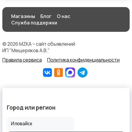
Магазины
Блог
О нас
Продукты питания
Служба поддержки
© 2026 MZKA – сайт объявлений
ИП "Мещеряков А.В."
Правила сервиса
Политика конфиденциальности
Уход за животными
Город или регион
Другое