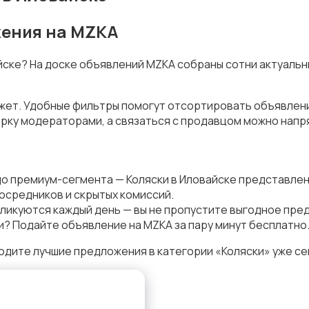
жения на MZKA
айске? На доске объявлений MZKA собраны сотни актуальн
джет. Удобные фильтры помогут отсортировать объявления
рку модераторами, а связаться с продавцом можно напря
до премиум-сегмента — Коляски в Иловайске представлен
осредников и скрытых комиссий.
ликуются каждый день — вы не пропустите выгодное пре
и? Подайте объявление на MZKA за пару минут бесплатно
одите лучшие предложения в категории «Коляски» уже се