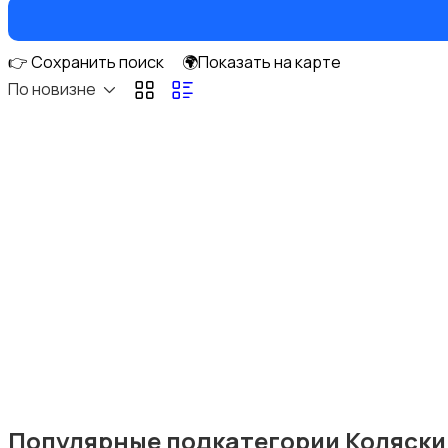
👉 Сохранить поиск
🌍Показать на карте
По новизне
Подгузники и горшки
Радио- и видеоняни
Товары для мам
Популярные подкатегории Коляски