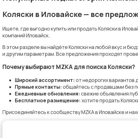
Коляски в Иловайске — все предло
Товары для учебы
Ищете, где выгодно купить или продать Коляски в Илов
компаний Иловайск.
В этом разделе вы найдёте Коляски на любой вкус и бю
и другим параметрам. Все предложения проходят прове
Почему выбирают MZKA для поиска Коляски?
Другое
Широкий ассортимент:
от недорогих вариантов 
Прямые контакты:
общайтесь с продавцами без п
Ежедневные обновления:
свежие объявления пуб
Бесплатное размещение:
хотите продать Коляск
Присоединяйтесь к сообществу MZKA в Иловайске и нах
Детская одежда и обувь