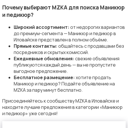
Почему выбирают MZKA для поиска Маникюр
и педикюр?
Широкий ассортимент:
от недорогих вариантов
до премиум-сегмента — Маникюр и педикюр в
Средства для гигиены
Иловайске представлен в полном объёме.
Прямые контакты:
общайтесь с продавцами без
посредников и скрытых комиссий.
Ежедневные обновления:
свежие объявления
публикуются каждый день — вы не пропустите
выгодное предложение.
Бесплатное размещение:
хотите продать
Другое
Маникюр и педикюр? Подайте объявление на
MZKA за пару минут бесплатно.
Присоединяйтесь к сообществу MZKA в Иловайске и
находите лучшие предложения в категории «Маникюр
и педикюр» уже сегодня!