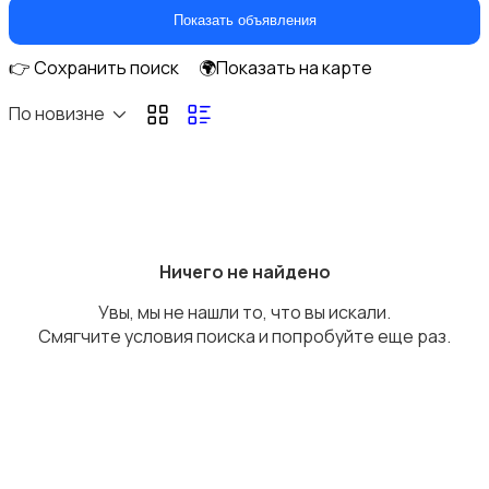
Парфюмерия
Показать объявления
👉 Сохранить поиск
🌍Показать на карте
По новизне
Стрижка и удаление волос
Ничего не найдено
Увы, мы не нашли то, что вы искали.
Уход за волосами
Смягчите условия поиска и попробуйте еще раз.
Уход за кожей