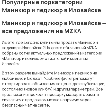
Популярные подкатегории
Маникюр и педикюр в Иловайске
Маникюр и педикюр в Иловайске —
все предложения на MZKA
Фены и укладка
Ищете, где выгодно купить или продать Маникюр и
педикюр в Иловайске? На доске объявлений MZKA
собраны сотни актуальных предложений в категории
«Маникюр и педикюр» от жителей и компаний
Иловайск.
Тату и татуаж
В этом разделе вы найдёте Маникюр и педикюр на
любой вкус и бюджет. Удобные фильтры помогут
отсортировать объявления по цене, дате публикации,
состоянию (новое или б/у) и другим параметрам. Все
предложения проходят проверку модераторами, а
связаться с продавцом можно напрямую через
безопасный чат на сайте.
Солярии и загар