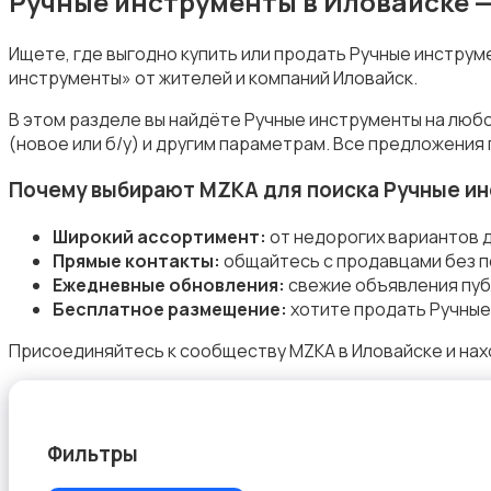
Ручные инструменты в Иловайске 
Ищете, где выгодно купить или продать Ручные инструм
инструменты» от жителей и компаний Иловайск.
Стройматериалы
В этом разделе вы найдёте Ручные инструменты на люб
(новое или б/у) и другим параметрам. Все предложения
Почему выбирают MZKA для поиска Ручные и
Широкий ассортимент:
от недорогих вариантов 
Прямые контакты:
общайтесь с продавцами без п
Электрика
Ежедневные обновления:
свежие объявления пуб
Бесплатное размещение:
хотите продать Ручные
Присоединяйтесь к сообществу MZKA в Иловайске и нах
Электроинструменты
Фильтры