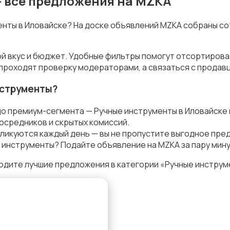
— все предложения на MZKA
енты в Иловайске? На доске объявлений MZKA собраны со
ой вкус и бюджет. Удобные фильтры помогут отсортирова
 проходят проверку модераторами, а связаться с продав
нструменты?
до премиум-сегмента — Ручные инструменты в Иловайске
осредников и скрытых комиссий.
ликуются каждый день — вы не пропустите выгодное пре
 инструменты? Подайте объявление на MZKA за пару мину
одите лучшие предложения в категории «Ручные инструм