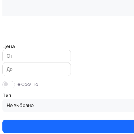
Измерительные инструменты
Цена
Окна
🔥Срочно
Тип
Не выбрано
Отопление и вентиляция