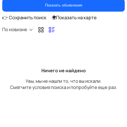
Кухонные гарнитуры
Показать объявления
👉 Сохранить поиск
🌍Показать на карте
По новизне
Освещение
Ничего не найдено
Увы, мы не нашли то, что вы искали.
Оформление интерьера
Смягчите условия поиска и попробуйте еще раз.
Охрана и сигнализации