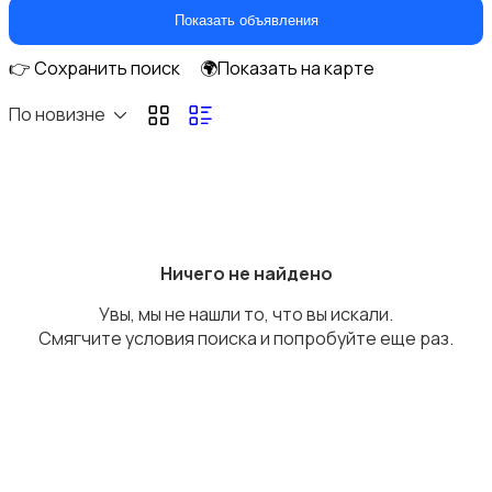
Игры для приставок и ПК
Показать объявления
👉 Сохранить поиск
🌍Показать на карте
По новизне
Книги и журналы
Ничего не найдено
Увы, мы не нашли то, что вы искали.
Коллекционирование
Смягчите условия поиска и попробуйте еще раз.
Материалы для творчества