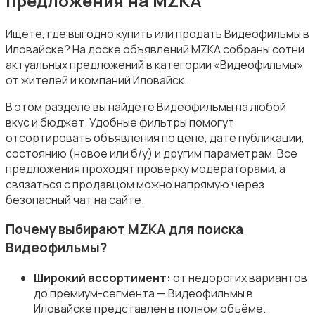
предложения на MZKA
Ищете, где выгодно купить или продать Видеофильмы в
Иловайске? На доске объявлений MZKA собраны сотни
актуальных предложений в категории «Видеофильмы»
Музыка
от жителей и компаний Иловайск.
В этом разделе вы найдёте Видеофильмы на любой
вкус и бюджет. Удобные фильтры помогут
отсортировать объявления по цене, дате публикации,
состоянию (новое или б/у) и другим параметрам. Все
предложения проходят проверку модераторами, а
Музыкальные инструменты
связаться с продавцом можно напрямую через
безопасный чат на сайте.
Почему выбирают MZKA для поиска
Видеофильмы?
Настольные игры
Широкий ассортимент:
от недорогих вариантов
до премиум-сегмента — Видеофильмы в
Иловайске представлен в полном объёме.