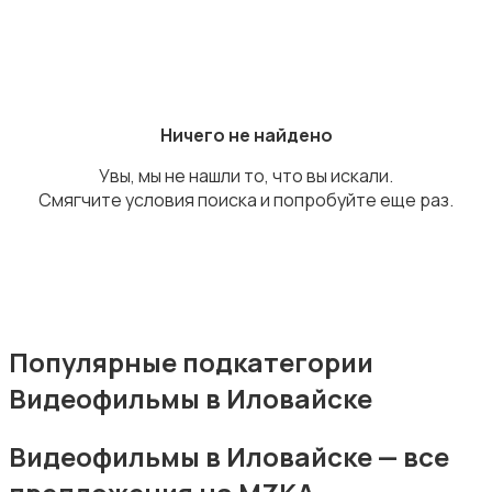
Книги и журналы
Ничего не найдено
Увы, мы не нашли то, что вы искали.
Смягчите условия поиска и попробуйте еще раз.
Коллекционирование
Популярные подкатегории
Видеофильмы в Иловайске
Материалы для творчества
Видеофильмы в Иловайске — все