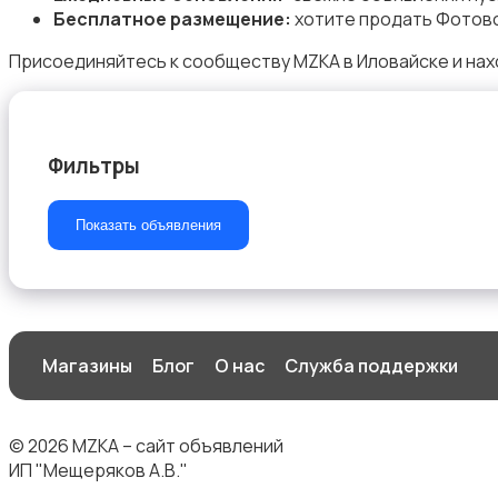
Бесплатное размещение:
хотите продать Фотовс
Присоединяйтесь к сообществу MZKA в Иловайске и нах
Бинокли и оптические приборы
Фильтры
Показать объявления
Магазины
Блог
О нас
Служба поддержки
© 2026 MZKA – сайт объявлений
ИП "Мещеряков А.В."