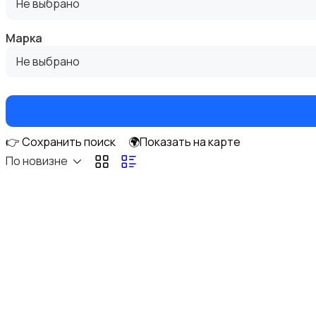
Не выбрано
Марка
Не выбрано
Фотовспышки
👉 Сохранить поиск
🌍Показать на карте
По новизне
Аксессуары
Штативы и стабилизаторы