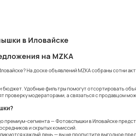
ышки в Иловайске
редложения на MZKA
 Иловайске? На доске объявлений MZKA собраны сотни ак
 и бюджет. Удобные фильтры помогут отсортировать объя
ят проверку модераторами, а связаться с продавцом мож
шки?
до премиум-сегмента — Фотовспышки в Иловайске предст
осредников и скрытых комиссий.
ликуются каждый день — вы не пропустите выгодное пре