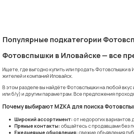
Студийное оборудование
Популярные подкатегории Фотовсп
Фотовспышки в Иловайске — все п
Ищете, где выгодно купить или продать Фотовспышки в
жителей и компаний Иловайск.
Цифровые фоторамки
В этом разделе вы найдёте Фотовспышки на любой вкус
или б/у) и другим параметрам. Все предложения проход
Почему выбирают MZKA для поиска Фотовспы
Широкий ассортимент:
от недорогих вариантов 
Компактные фотопринтеры
Прямые контакты:
общайтесь с продавцами без п
Ежедневные обновления:
свежие объявления пуб