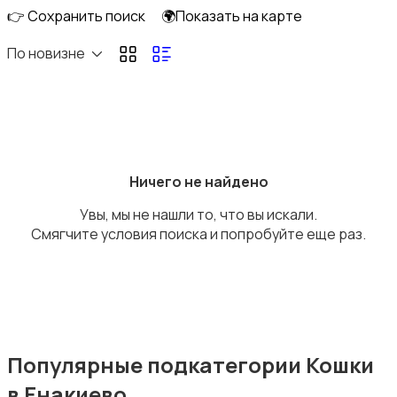
👉 Сохранить поиск
🌍Показать на карте
По новизне
Рыбки
Ничего не найдено
Увы, мы не нашли то, что вы искали.
С/х животные
Смягчите условия поиска и попробуйте еще раз.
Другие животные
Популярные подкатегории Кошки
в Енакиево