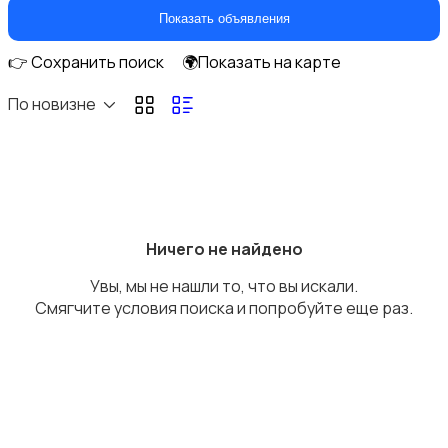
Игры для приставок и ПК
Показать объявления
👉 Сохранить поиск
🌍Показать на карте
По новизне
Книги и журналы
Ничего не найдено
Увы, мы не нашли то, что вы искали.
Коллекционирование
Смягчите условия поиска и попробуйте еще раз.
Материалы для творчества