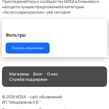
Присоединяйтесь к сообществу MZKA в Енакиево и
находите лучшие предложения в категории
«Аксессуары мужские» уже сегодня!
Штаны и шорты
Фильтры
Показать объявления
Другое
Магазины
Блог
О нас
Служба поддержки
© 2026 MZKA – сайт объявлений
ИП "Мещеряков А.В."