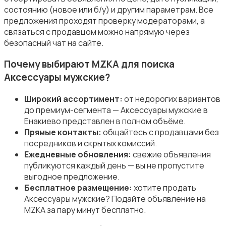
Свитеры и толстовки
состоянию (новое или б/у) и другим параметрам. Все
предложения проходят проверку модераторами, а
связаться с продавцом можно напрямую через
безопасный чат на сайте.
Почему выбирают MZKA для поиска
Спецодежда
Аксессуары мужские?
Широкий ассортимент:
от недорогих вариантов
до премиум-сегмента — Аксессуары мужские в
Енакиево представлен в полном объёме.
Прямые контакты:
общайтесь с продавцами без
посредников и скрытых комиссий.
Спортивная одежда
Ежедневные обновления:
свежие объявления
публикуются каждый день — вы не пропустите
выгодное предложение.
Бесплатное размещение:
хотите продать
Аксессуары мужские? Подайте объявление на
MZKA за пару минут бесплатно.
Футболки и поло