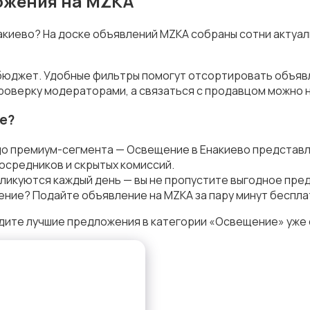
ложения на MZKA
накиево? На доске объявлений MZKA собраны сотни актуа
 бюджет. Удобные фильтры помогут отсортировать объявл
роверку модераторами, а связаться с продавцом можно н
е?
до премиум-сегмента — Освещение в Енакиево представл
осредников и скрытых комиссий.
ликуются каждый день — вы не пропустите выгодное пре
ние? Подайте объявление на MZKA за пару минут беспла
дите лучшие предложения в категории «Освещение» уже 