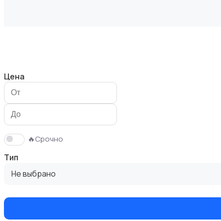
Диваны и кресла
Цена
Кровати и матрасы
🔥Срочно
Тип
Не выбрано
Кухонные гарнитуры