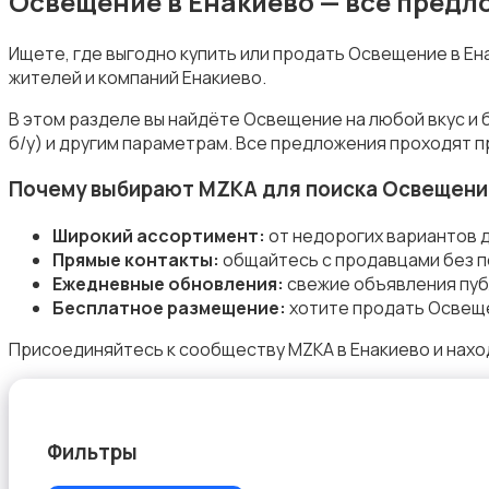
Освещение в Енакиево — все пред
Ищете, где выгодно купить или продать Освещение в Е
жителей и компаний Енакиево.
Подставки и тумбы
В этом разделе вы найдёте Освещение на любой вкус и
б/у) и другим параметрам. Все предложения проходят п
Почему выбирают MZKA для поиска Освещени
Широкий ассортимент:
от недорогих вариантов 
Прямые контакты:
общайтесь с продавцами без п
Посуда
Ежедневные обновления:
свежие объявления пуб
Бесплатное размещение:
хотите продать Освеще
Присоединяйтесь к сообществу MZKA в Енакиево и нахо
Растения и семена
Фильтры